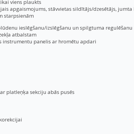
ikai viens plaukts
ais apgaismojums, stāvvietas sildītājs/dzesētājs, jumta 
 un starpsienām
 plūdenu ieslēgšanu/izslēgšanu un spilgtuma regulēšanu
zekļa atbalstam
ais instrumentu panelis ar hromētu apdari
 ar platleņķa sekciju abās pusēs
orekcijai