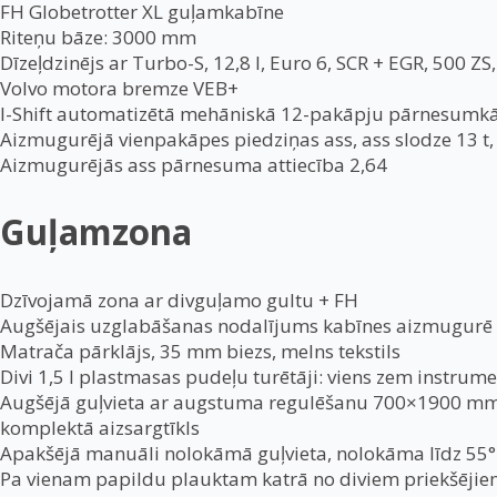
FH Globetrotter XL guļamkabīne
Riteņu bāze: 3000 mm
Dīzeļdzinējs ar Turbo-S, 12,8 l, Euro 6, SCR + EGR, 500 Z
Volvo motora bremze VEB+
I-Shift automatizētā mehāniskā 12-pakāpju pārnesumk
Aizmugurējā vienpakāpes piedziņas ass, ass slodze 13 t,
Aizmugurējās ass pārnesuma attiecība 2,64
Guļamzona
Dzīvojamā zona ar divguļamo gultu + FH
Augšējais uzglabāšanas nodalījums kabīnes aizmugurē
Matrača pārklājs, 35 mm biezs, melns tekstils
Divi 1,5 l plastmasas pudeļu turētāji: viens zem instrume
Augšējā guļvieta ar augstuma regulēšanu 700×1900 mm, 
komplektā aizsargtīkls
Apakšējā manuāli nolokāmā guļvieta, nolokāma līdz 55°
Pa vienam papildu plauktam katrā no diviem priekšēj