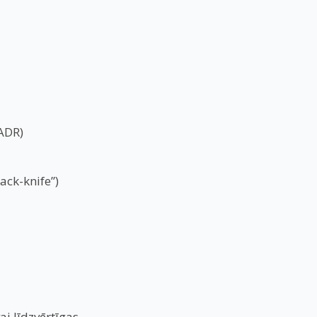
ADR)
ck-knife”)
i līdzvērtīgas