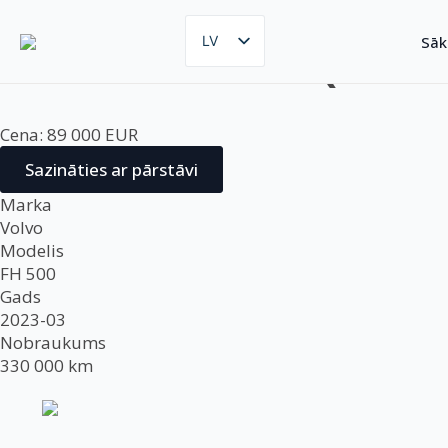
Volvo FH 500 (2023
Sā
LV
EN
RU
UZ
Cena: 89 000 EUR
Sazināties ar pārstāvi
Marka
Volvo
Modelis
FH 500
Gads
2023-03
Nobraukums
330 000 km