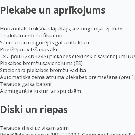
Piekabe un aprīkojums
Horizontāls trokšņa slāpētājs, aizmugurējā izplūde
2 salokāmi riteņu fiksatori
Sānu un aizmugurējās gabarītlukturi
Priekšējais vilkšanas āķis
2×7-polu (24N+24S) piekabes elektriskie savienojumi (U
Piekabes bremžu savienojums (ES)
Stacionāra piekabes bremžu vadība
Automātiska zema ātruma piekabes bremzēšana (pret “ja
Tērauda gaisa baloni
Aizmugurējie lukturi ar spuldzēm
Diski un riepas
Tērauda diski uz visām asīm
Priekšējās ass riepas 385/55R22.5 Goodyear Fuelmax S va