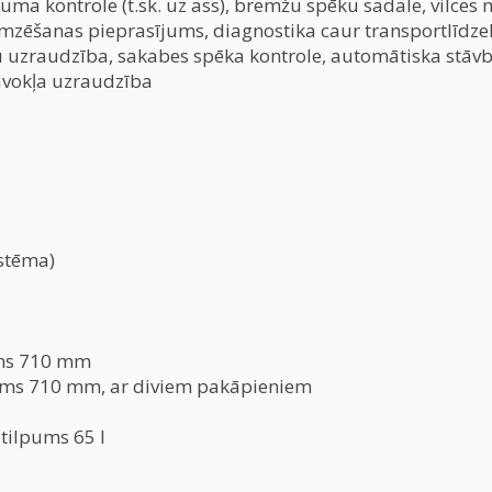
uma kontrole (t.sk. uz ass), bremžu spēku sadale, vilces 
ēšanas pieprasījums, diagnostika caur transportlīdzekļa
u uzraudzība, sakabes spēka kontrole, automātiska stāvb
āvokļa uzraudzība
istēma)
ums 710 mm
stums 710 mm, ar diviem pakāpieniem
 tilpums 65 l