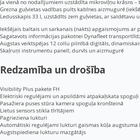
Ja vienā no nodalījumiem uzstādīta mikroviļņu krāsns – t
Grezna guļvietas vadības pults kabīnes aizmugurē (iekšēj
Ledusskapis 33 l, uzstādīts zem guļvietas, ar saldētavu
Iekšējais baltais un sarkanais (nakts) apgaismojums ar
Sagatavots informācijas pakotnei Dynafleet transportlīd
Augstas veiktspējas 12 collu pilnībā digitāls, dinamisk
Skaļruņi instrumentu panelī, durvīs un aizmugurē
Redzamība un drošība
Visibility Plus pakete FH
Elektriski regulējami un apsildāmi atpakaļskata spoguļi
Pasažiera puses stūra kamera spoguļa kronšteinā
Lietus sensors stikla tīrītājiem
Pagrieziena lukturi
Automātiski regulējami lukturi gaismas kūļa augstuma k
Augstspiediena lukturu mazgātājs