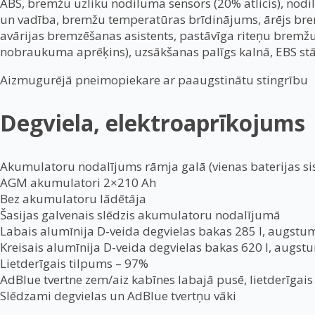
ABS, bremžu uzliku nodiluma sensors (20% atlicis), nodil
un vadība, bremžu temperatūras brīdinājums, ārējs bremz
avārijas bremzēšanas asistents, pastāvīga riteņu bremž
nobraukuma aprēķins), uzsākšanas palīgs kalnā, EBS st
Aizmugurējā pneimopiekare ar paaugstinātu stingrību
Degviela, elektroaprīkojums
Akumulatoru nodalījums rāmja galā (vienas baterijas s
AGM akumulatori 2×210 Ah
Bez akumulatoru lādētāja
Šasijas galvenais slēdzis akumulatoru nodalījumā
Labais alumīnija D-veida degvielas bakas 285 l, augst
Kreisais alumīnija D-veida degvielas bakas 620 l, aug
Lietderīgais tilpums – 97%
AdBlue tvertne zem/aiz kabīnes labajā pusē, lietderīgais
Slēdzami degvielas un AdBlue tvertņu vāki