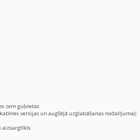
nes zem guļvietas
kabīnes versijas un augšējā uzglabāšanas nodalījuma);
aizsargtīkls