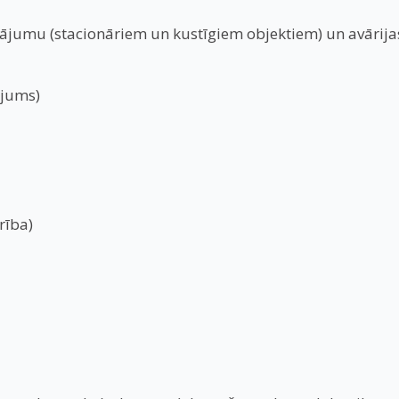
inājumu (stacionāriem un kustīgiem objektiem) un avāri
ājums)
rība)