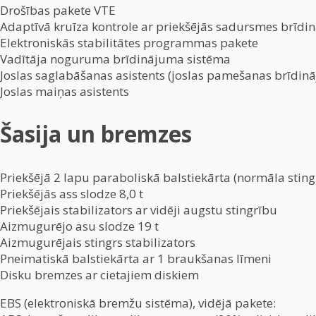
Drošības pakete VTE
Adaptīvā kruīza kontrole ar priekšējās sadursmes brīd
Elektroniskās stabilitātes programmas pakete
Vadītāja noguruma brīdinājuma sistēma
Joslas saglabāšanas asistents (joslas pamešanas brīdin
Joslas maiņas asistents
Šasija un bremzes
Priekšējā 2 lapu paraboliskā balstiekārta (normāla sting
Priekšējās ass slodze 8,0 t
Priekšējais stabilizators ar vidēji augstu stingrību
Aizmugurējo asu slodze 19 t
Aizmugurējais stingrs stabilizators
Pneimatiskā balstiekārta ar 1 braukšanas līmeni
Disku bremzes ar cietajiem diskiem
EBS (elektroniskā bremžu sistēma), vidējā pakete: