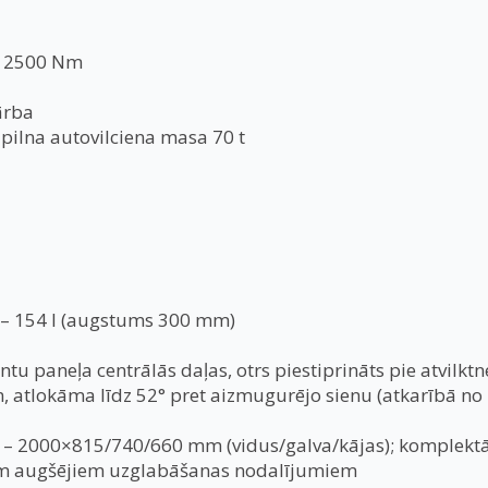
S, 2500 Nm
ārba
 pilna autovilciena masa 70 t
 – 154 l (augstums 300 mm)
ntu paneļa centrālās daļas, otrs piestiprināts pie atvilkt
atlokāma līdz 52° pret aizmugurējo sienu (atkarībā no 
 – 2000×815/740/660 mm (vidus/galva/kājas); komplektā 
iem augšējiem uzglabāšanas nodalījumiem