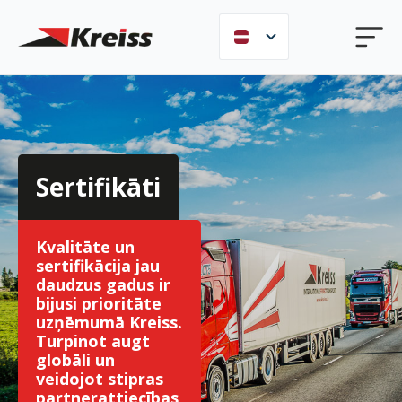
Sertifikāti
Kvalitāte un
sertifikācija jau
daudzus gadus ir
bijusi prioritāte
uzņēmumā Kreiss.
Turpinot augt
globāli un
veidojot stipras
partnerattiecības