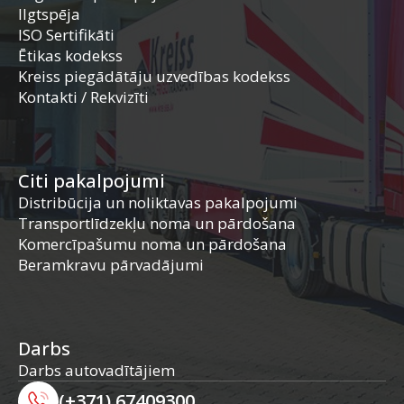
Ilgtspēja
ISO Sertifikāti
Ētikas kodekss
Kreiss piegādātāju uzvedības kodekss
Kontakti / Rekvizīti
Citi pakalpojumi
Distribūcija un noliktavas pakalpojumi
Transportlīdzekļu noma un pārdošana
Komercīpašumu noma un pārdošana
Beramkravu pārvadājumi
Darbs
Darbs autovadītājiem
(+371) 67409300