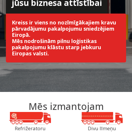
jūsu biznesa attīstībai
Kreiss ir viens no nozīmīgākajiem kravu
pārvadājumu pakalpojumu sniedzējiem
Eiropā.
Mēs nodrošinām pilnu loģistikas
pakalpojumu klāstu starp jebkuru
Eiropas valsti.
Mēs izmantojam
Refrižeratoru
Divu līmeņu