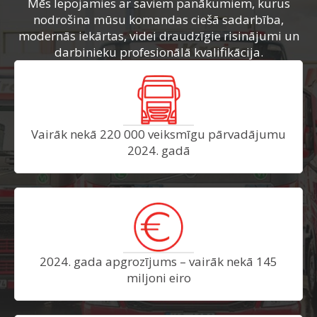
Mēs lepojamies ar saviem panākumiem, kurus
nodrošina mūsu komandas ciešā sadarbība,
modernās iekārtas, videi draudzīgie risinājumi un
darbinieku profesionālā kvalifikācija.
Vairāk nekā 220 000 veiksmīgu pārvadājumu
2024. gadā
2024. gada apgrozījums – vairāk nekā 145
miljoni eiro